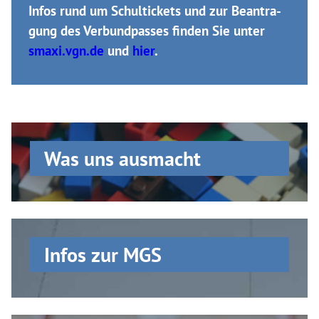
Infos rund um
Schultickets und zur Be­an­tra­
gung des Ver­bund­passes
finden Sie unter
smaxi.vgn.de
und
hier
.
Was uns ausmacht
Infos zur MGS