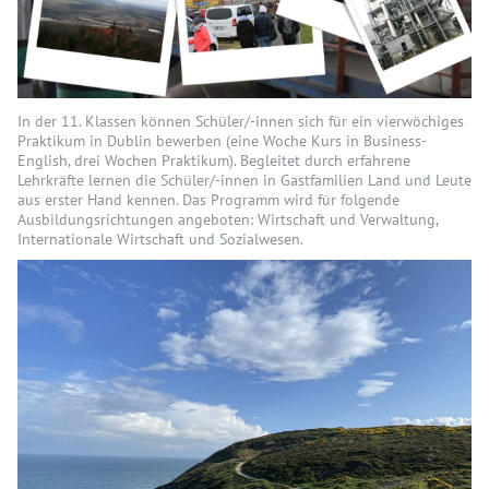
In der 11. Klassen können Schüler/-innen sich für ein vierwöchiges
Praktikum in Dublin bewerben (eine Woche Kurs in Business-
English, drei Wochen Praktikum). Begleitet durch erfahrene
Lehrkräfte lernen die Schüler/-innen in Gastfamilien Land und Leute
aus erster Hand kennen. Das Programm wird für folgende
Ausbildungsrichtungen angeboten: Wirtschaft und Verwaltung,
Internationale Wirtschaft und Sozialwesen.