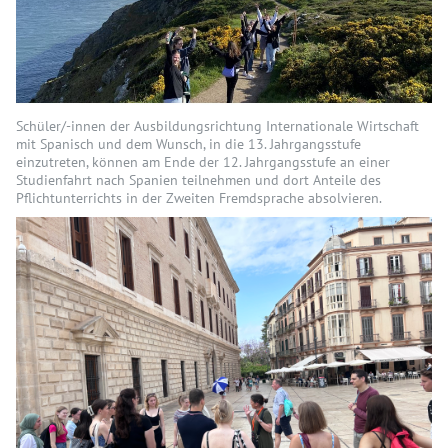
Schüler/-innen der Ausbildungsrichtung Internationale Wirtschaft
mit Spanisch und dem Wunsch, in die 13. Jahrgangsstufe
einzutreten, können am Ende der 12. Jahrgangsstufe an einer
Studienfahrt nach Spanien teilnehmen und dort Anteile des
Pflichtunterrichts in der Zweiten Fremdsprache absolvieren.